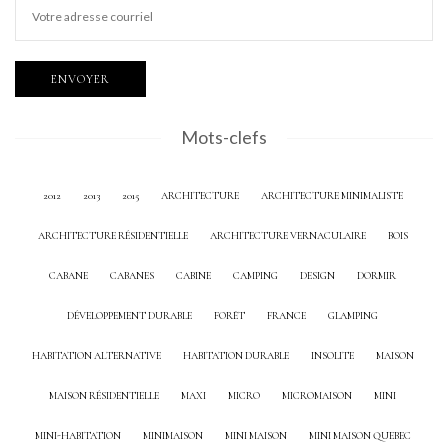
Mots-clefs
2012
2013
2015
ARCHITECTURE
ARCHITECTURE MINIMALISTE
ARCHITECTURE RÉSIDENTIELLE
ARCHITECTURE VERNACULAIRE
BOIS
CABANE
CABANES
CABINE
CAMPING
DESIGN
DORMIR
DÉVELOPPEMENT DURABLE
FORÊT
FRANCE
GLAMPING
HABITATION ALTERNATIVE
HABITATION DURABLE
INSOLITE
MAISON
MAISON RÉSIDENTIELLE
MAXI
MICRO
MICROMAISON
MINI
MINI-HABITATION
MINIMAISON
MINI MAISON
MINI MAISON QUEBEC