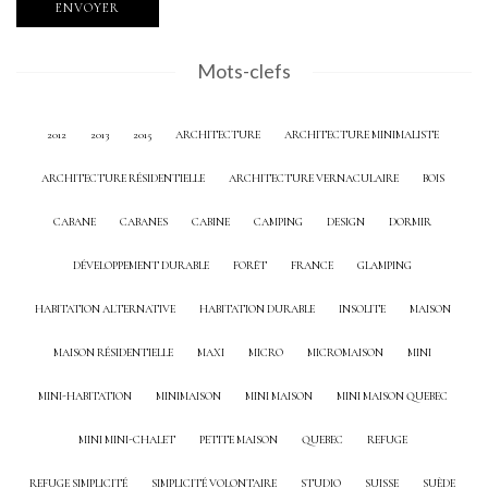
Mots-clefs
2012
2013
2015
ARCHITECTURE
ARCHITECTURE MINIMALISTE
ARCHITECTURE RÉSIDENTIELLE
ARCHITECTURE VERNACULAIRE
BOIS
CABANE
CABANES
CABINE
CAMPING
DESIGN
DORMIR
DÉVELOPPEMENT DURABLE
FORÊT
FRANCE
GLAMPING
HABITATION ALTERNATIVE
HABITATION DURABLE
INSOLITE
MAISON
MAISON RÉSIDENTIELLE
MAXI
MICRO
MICROMAISON
MINI
MINI-HABITATION
MINIMAISON
MINI MAISON
MINI MAISON QUEBEC
MINI MINI-CHALET
PETITE MAISON
QUEBEC
REFUGE
REFUGE SIMPLICITÉ
SIMPLICITÉ VOLONTAIRE
STUDIO
SUISSE
SUÈDE