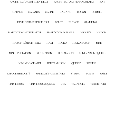
ARCHITECTURE RÉSIDENTIELLE
ARCHITECTURE VERNACULAIRE
BOIS
CABANE
CABANES
CABINE
CAMPING
DESIGN
DORMIR
DÉVELOPPEMENT DURABLE
FORÊT
FRANCE
GLAMPING
HABITATION ALTERNATIVE
HABITATION DURABLE
INSOLITE
MAISON
MAISON RÉSIDENTIELLE
MAXI
MICRO
MICROMAISON
MINI
MINI-HABITATION
MINIMAISON
MINI MAISON
MINI MAISON QUEBEC
MINI MINI-CHALET
PETITE MAISON
QUEBEC
REFUGE
REFUGE SIMPLICITÉ
SIMPLICITÉ VOLONTAIRE
STUDIO
SUISSE
SUÈDE
TINY HOUSE
TINY HOUSE QUEBEC
USA
VACANCES
VOLONTAIRE