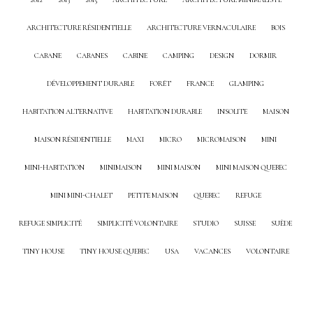
ARCHITECTURE RÉSIDENTIELLE
ARCHITECTURE VERNACULAIRE
BOIS
CABANE
CABANES
CABINE
CAMPING
DESIGN
DORMIR
DÉVELOPPEMENT DURABLE
FORÊT
FRANCE
GLAMPING
HABITATION ALTERNATIVE
HABITATION DURABLE
INSOLITE
MAISON
MAISON RÉSIDENTIELLE
MAXI
MICRO
MICROMAISON
MINI
MINI-HABITATION
MINIMAISON
MINI MAISON
MINI MAISON QUEBEC
MINI MINI-CHALET
PETITE MAISON
QUEBEC
REFUGE
REFUGE SIMPLICITÉ
SIMPLICITÉ VOLONTAIRE
STUDIO
SUISSE
SUÈDE
TINY HOUSE
TINY HOUSE QUEBEC
USA
VACANCES
VOLONTAIRE