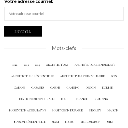
Votre adresse courriel:
Mots-clefs
2012
2013
2015
ARCHITECTURE
ARCHITECTURE MINIMALISTE
ARCHITECTURE RÉSIDENTIELLE
ARCHITECTURE VERNACULAIRE
BOIS
CABANE
CABANES
CABINE
CAMPING
DESIGN
DORMIR
DÉVELOPPEMENT DURABLE
FORÊT
FRANCE
GLAMPING
HABITATION ALTERNATIVE
HABITATION DURABLE
INSOLITE
MAISON
MAISON RÉSIDENTIELLE
MAXI
MICRO
MICROMAISON
MINI