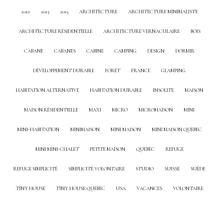
2012
2013
2015
ARCHITECTURE
ARCHITECTURE MINIMALISTE
ARCHITECTURE RÉSIDENTIELLE
ARCHITECTURE VERNACULAIRE
BOIS
CABANE
CABANES
CABINE
CAMPING
DESIGN
DORMIR
DÉVELOPPEMENT DURABLE
FORÊT
FRANCE
GLAMPING
HABITATION ALTERNATIVE
HABITATION DURABLE
INSOLITE
MAISON
MAISON RÉSIDENTIELLE
MAXI
MICRO
MICROMAISON
MINI
MINI-HABITATION
MINIMAISON
MINI MAISON
MINI MAISON QUEBEC
MINI MINI-CHALET
PETITE MAISON
QUEBEC
REFUGE
REFUGE SIMPLICITÉ
SIMPLICITÉ VOLONTAIRE
STUDIO
SUISSE
SUÈDE
TINY HOUSE
TINY HOUSE QUEBEC
USA
VACANCES
VOLONTAIRE