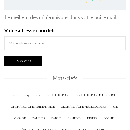
Le meilleur des mini-maisons dans votre boîte mail.
Votre adresse courriel:
Mots-clefs
2012
2013
2015
ARCHITECTURE
ARCHITECTURE MINIMALISTE
ARCHITECTURE RÉSIDENTIELLE
ARCHITECTURE VERNACULAIRE
BOIS
CABANE
CABANES
CABINE
CAMPING
DESIGN
DORMIR
DÉVELOPPEMENT DURABLE
FORÊT
FRANCE
GLAMPING