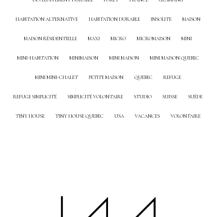
HABITATION ALTERNATIVE
HABITATION DURABLE
INSOLITE
MAISON
MAISON RÉSIDENTIELLE
MAXI
MICRO
MICROMAISON
MINI
MINI-HABITATION
MINIMAISON
MINI MAISON
MINI MAISON QUEBEC
MINI MINI-CHALET
PETITE MAISON
QUEBEC
REFUGE
REFUGE SIMPLICITÉ
SIMPLICITÉ VOLONTAIRE
STUDIO
SUISSE
SUÈDE
TINY HOUSE
TINY HOUSE QUEBEC
USA
VACANCES
VOLONTAIRE