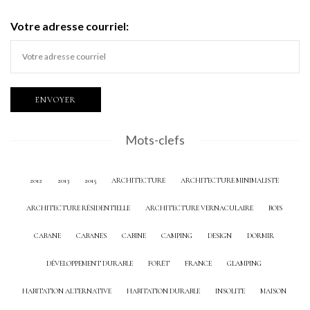
Votre adresse courriel:
Mots-clefs
2012
2013
2015
ARCHITECTURE
ARCHITECTURE MINIMALISTE
ARCHITECTURE RÉSIDENTIELLE
ARCHITECTURE VERNACULAIRE
BOIS
CABANE
CABANES
CABINE
CAMPING
DESIGN
DORMIR
DÉVELOPPEMENT DURABLE
FORÊT
FRANCE
GLAMPING
HABITATION ALTERNATIVE
HABITATION DURABLE
INSOLITE
MAISON