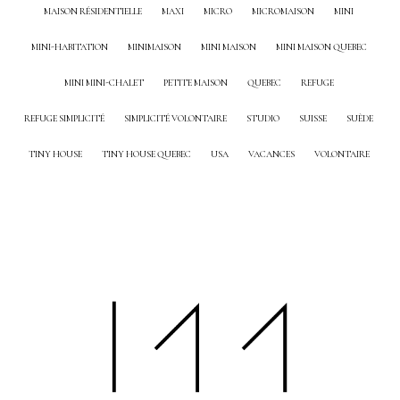
MAISON RÉSIDENTIELLE
MAXI
MICRO
MICROMAISON
MINI
MINI-HABITATION
MINIMAISON
MINI MAISON
MINI MAISON QUEBEC
MINI MINI-CHALET
PETITE MAISON
QUEBEC
REFUGE
REFUGE SIMPLICITÉ
SIMPLICITÉ VOLONTAIRE
STUDIO
SUISSE
SUÈDE
TINY HOUSE
TINY HOUSE QUEBEC
USA
VACANCES
VOLONTAIRE