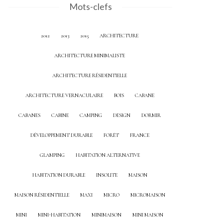
Mots-clefs
2012
2013
2015
ARCHITECTURE
ARCHITECTURE MINIMALISTE
ARCHITECTURE RÉSIDENTIELLE
ARCHITECTURE VERNACULAIRE
BOIS
CABANE
CABANES
CABINE
CAMPING
DESIGN
DORMIR
DÉVELOPPEMENT DURABLE
FORÊT
FRANCE
GLAMPING
HABITATION ALTERNATIVE
HABITATION DURABLE
INSOLITE
MAISON
MAISON RÉSIDENTIELLE
MAXI
MICRO
MICROMAISON
MINI
MINI-HABITATION
MINIMAISON
MINI MAISON