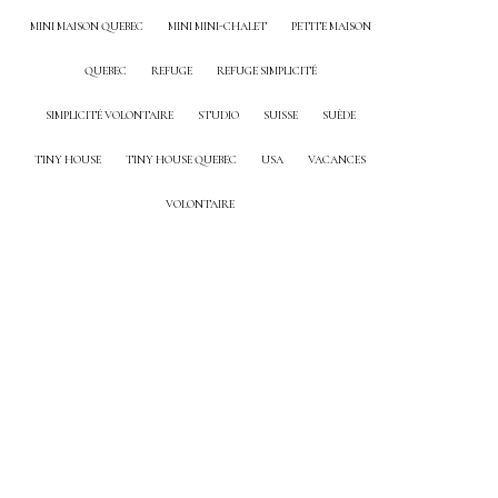
MINI MAISON QUEBEC
MINI MINI-CHALET
PETITE MAISON
QUEBEC
REFUGE
REFUGE SIMPLICITÉ
SIMPLICITÉ VOLONTAIRE
STUDIO
SUISSE
SUÈDE
TINY HOUSE
TINY HOUSE QUEBEC
USA
VACANCES
VOLONTAIRE