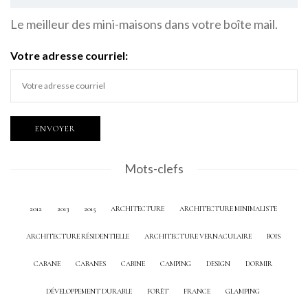
Le meilleur des mini-maisons dans votre boîte mail.
Votre adresse courriel:
Mots-clefs
2012
2013
2015
ARCHITECTURE
ARCHITECTURE MINIMALISTE
ARCHITECTURE RÉSIDENTIELLE
ARCHITECTURE VERNACULAIRE
BOIS
CABANE
CABANES
CABINE
CAMPING
DESIGN
DORMIR
DÉVELOPPEMENT DURABLE
FORÊT
FRANCE
GLAMPING