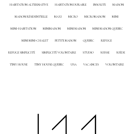
HABITATION ALTERNATIVE
HABITATION DURABLE
INSOLITE
MAISON
MAISON RÉSIDENTIELLE
MAXI
MICRO
MICROMAISON
MINI
MINI-HABITATION
MINIMAISON
MINI MAISON
MINI MAISON QUEBEC
MINI MINI-CHALET
PETITE MAISON
QUEBEC
REFUGE
REFUGE SIMPLICITÉ
SIMPLICITÉ VOLONTAIRE
STUDIO
SUISSE
SUÈDE
TINY HOUSE
TINY HOUSE QUEBEC
USA
VACANCES
VOLONTAIRE