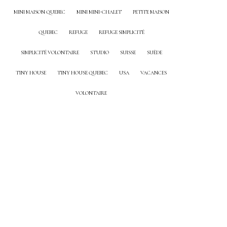
MINI MAISON QUEBEC
MINI MINI-CHALET
PETITE MAISON
QUEBEC
REFUGE
REFUGE SIMPLICITÉ
SIMPLICITÉ VOLONTAIRE
STUDIO
SUISSE
SUÈDE
TINY HOUSE
TINY HOUSE QUEBEC
USA
VACANCES
VOLONTAIRE