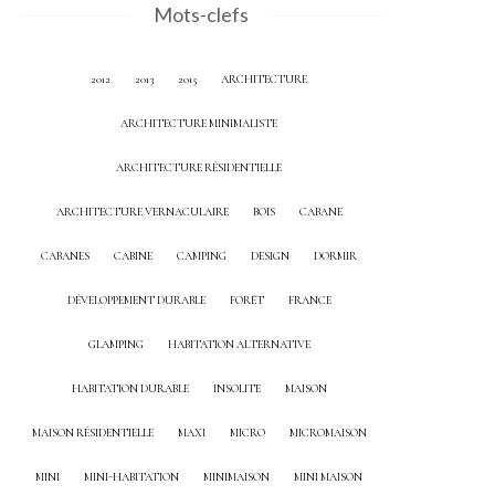
Mots-clefs
2012
2013
2015
ARCHITECTURE
ARCHITECTURE MINIMALISTE
ARCHITECTURE RÉSIDENTIELLE
ARCHITECTURE VERNACULAIRE
BOIS
CABANE
CABANES
CABINE
CAMPING
DESIGN
DORMIR
DÉVELOPPEMENT DURABLE
FORÊT
FRANCE
GLAMPING
HABITATION ALTERNATIVE
HABITATION DURABLE
INSOLITE
MAISON
MAISON RÉSIDENTIELLE
MAXI
MICRO
MICROMAISON
MINI
MINI-HABITATION
MINIMAISON
MINI MAISON