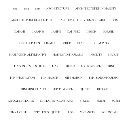
2012
2013
2015
ARCHITECTURE
ARCHITECTURE MINIMALISTE
ARCHITECTURE RÉSIDENTIELLE
ARCHITECTURE VERNACULAIRE
BOIS
CABANE
CABANES
CABINE
CAMPING
DESIGN
DORMIR
DÉVELOPPEMENT DURABLE
FORÊT
FRANCE
GLAMPING
HABITATION ALTERNATIVE
HABITATION DURABLE
INSOLITE
MAISON
MAISON RÉSIDENTIELLE
MAXI
MICRO
MICROMAISON
MINI
MINI-HABITATION
MINIMAISON
MINI MAISON
MINI MAISON QUEBEC
MINI MINI-CHALET
PETITE MAISON
QUEBEC
REFUGE
REFUGE SIMPLICITÉ
SIMPLICITÉ VOLONTAIRE
STUDIO
SUISSE
SUÈDE
TINY HOUSE
TINY HOUSE QUEBEC
USA
VACANCES
VOLONTAIRE