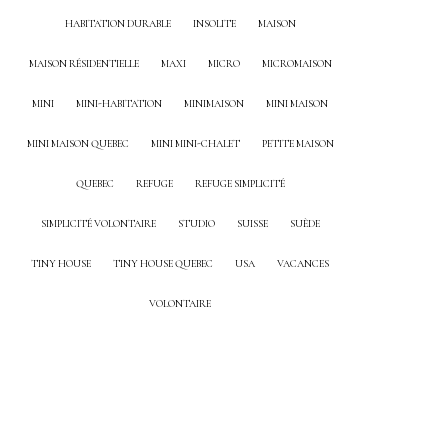
HABITATION DURABLE
INSOLITE
MAISON
MAISON RÉSIDENTIELLE
MAXI
MICRO
MICROMAISON
MINI
MINI-HABITATION
MINIMAISON
MINI MAISON
MINI MAISON QUEBEC
MINI MINI-CHALET
PETITE MAISON
QUEBEC
REFUGE
REFUGE SIMPLICITÉ
SIMPLICITÉ VOLONTAIRE
STUDIO
SUISSE
SUÈDE
TINY HOUSE
TINY HOUSE QUEBEC
USA
VACANCES
VOLONTAIRE