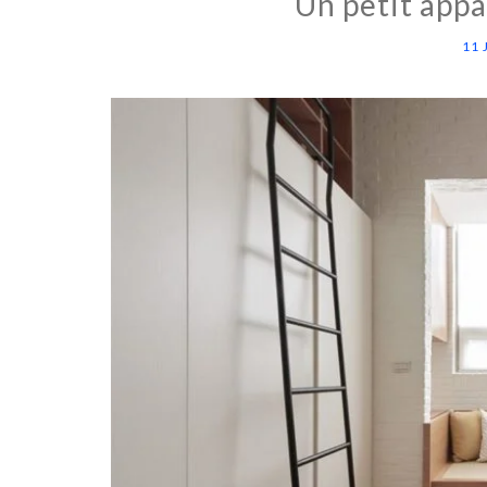
Un petit app
11 