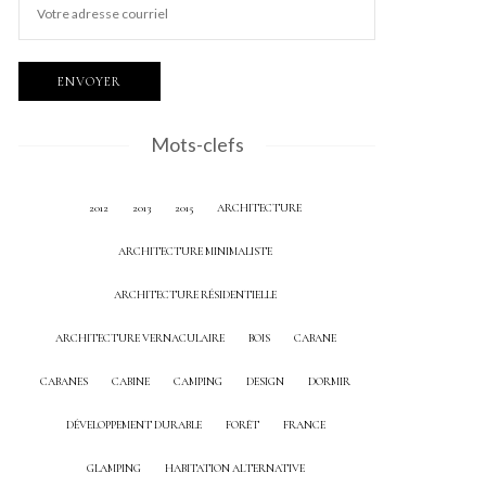
Mots-clefs
2012
2013
2015
ARCHITECTURE
ARCHITECTURE MINIMALISTE
ARCHITECTURE RÉSIDENTIELLE
ARCHITECTURE VERNACULAIRE
BOIS
CABANE
CABANES
CABINE
CAMPING
DESIGN
DORMIR
DÉVELOPPEMENT DURABLE
FORÊT
FRANCE
GLAMPING
HABITATION ALTERNATIVE