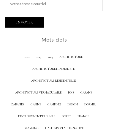
Mots-clefs
2012
2013
2015
ARCHITECTURE
ARCHITECTURE MINIMALISTE
ARCHITECTURE RÉSIDENTIELLE
ARCHITECTURE VERNACULAIRE
BOIS
CABANE
CABANES
CABINE
CAMPING
DESIGN
DORMIR
DÉVELOPPEMENT DURABLE
FORÊT
FRANCE
GLAMPING
HABITATION ALTERNATIVE