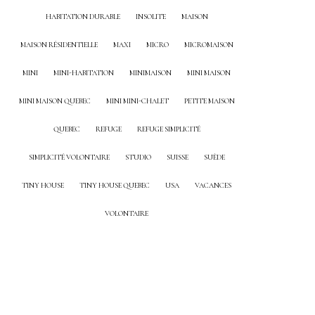
HABITATION DURABLE
INSOLITE
MAISON
MAISON RÉSIDENTIELLE
MAXI
MICRO
MICROMAISON
MINI
MINI-HABITATION
MINIMAISON
MINI MAISON
MINI MAISON QUEBEC
MINI MINI-CHALET
PETITE MAISON
QUEBEC
REFUGE
REFUGE SIMPLICITÉ
SIMPLICITÉ VOLONTAIRE
STUDIO
SUISSE
SUÈDE
TINY HOUSE
TINY HOUSE QUEBEC
USA
VACANCES
VOLONTAIRE