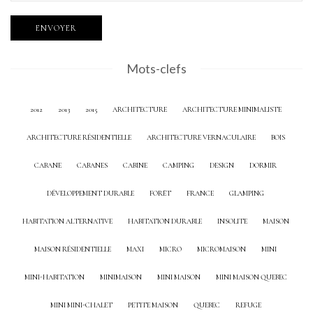
Mots-clefs
2012
2013
2015
ARCHITECTURE
ARCHITECTURE MINIMALISTE
ARCHITECTURE RÉSIDENTIELLE
ARCHITECTURE VERNACULAIRE
BOIS
CABANE
CABANES
CABINE
CAMPING
DESIGN
DORMIR
DÉVELOPPEMENT DURABLE
FORÊT
FRANCE
GLAMPING
HABITATION ALTERNATIVE
HABITATION DURABLE
INSOLITE
MAISON
MAISON RÉSIDENTIELLE
MAXI
MICRO
MICROMAISON
MINI
MINI-HABITATION
MINIMAISON
MINI MAISON
MINI MAISON QUEBEC
MINI MINI-CHALET
PETITE MAISON
QUEBEC
REFUGE