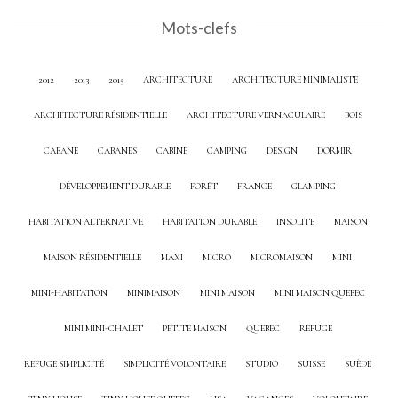
Mots-clefs
2012
2013
2015
ARCHITECTURE
ARCHITECTURE MINIMALISTE
ARCHITECTURE RÉSIDENTIELLE
ARCHITECTURE VERNACULAIRE
BOIS
CABANE
CABANES
CABINE
CAMPING
DESIGN
DORMIR
DÉVELOPPEMENT DURABLE
FORÊT
FRANCE
GLAMPING
HABITATION ALTERNATIVE
HABITATION DURABLE
INSOLITE
MAISON
MAISON RÉSIDENTIELLE
MAXI
MICRO
MICROMAISON
MINI
MINI-HABITATION
MINIMAISON
MINI MAISON
MINI MAISON QUEBEC
MINI MINI-CHALET
PETITE MAISON
QUEBEC
REFUGE
REFUGE SIMPLICITÉ
SIMPLICITÉ VOLONTAIRE
STUDIO
SUISSE
SUÈDE