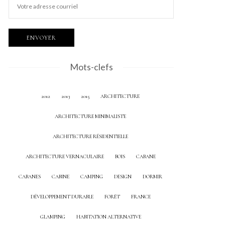
Mots-clefs
2012
2013
2015
ARCHITECTURE
ARCHITECTURE MINIMALISTE
ARCHITECTURE RÉSIDENTIELLE
ARCHITECTURE VERNACULAIRE
BOIS
CABANE
CABANES
CABINE
CAMPING
DESIGN
DORMIR
DÉVELOPPEMENT DURABLE
FORÊT
FRANCE
GLAMPING
HABITATION ALTERNATIVE