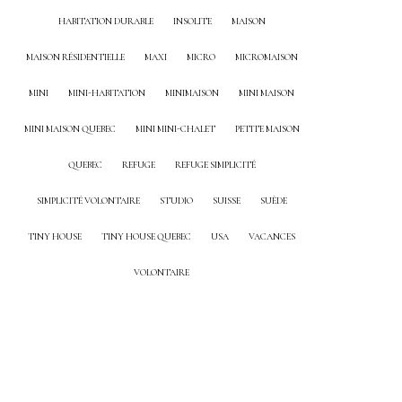
HABITATION DURABLE
INSOLITE
MAISON
MAISON RÉSIDENTIELLE
MAXI
MICRO
MICROMAISON
MINI
MINI-HABITATION
MINIMAISON
MINI MAISON
MINI MAISON QUEBEC
MINI MINI-CHALET
PETITE MAISON
QUEBEC
REFUGE
REFUGE SIMPLICITÉ
SIMPLICITÉ VOLONTAIRE
STUDIO
SUISSE
SUÈDE
TINY HOUSE
TINY HOUSE QUEBEC
USA
VACANCES
VOLONTAIRE