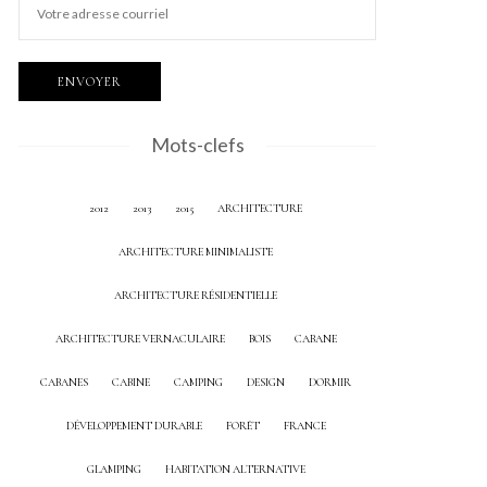
Mots-clefs
2012
2013
2015
ARCHITECTURE
ARCHITECTURE MINIMALISTE
ARCHITECTURE RÉSIDENTIELLE
ARCHITECTURE VERNACULAIRE
BOIS
CABANE
CABANES
CABINE
CAMPING
DESIGN
DORMIR
DÉVELOPPEMENT DURABLE
FORÊT
FRANCE
GLAMPING
HABITATION ALTERNATIVE