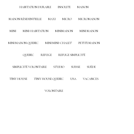
HABITATION DURABLE
INSOLITE
MAISON
MAISON RÉSIDENTIELLE
MAXI
MICRO
MICROMAISON
MINI
MINI-HABITATION
MINIMAISON
MINI MAISON
MINI MAISON QUEBEC
MINI MINI-CHALET
PETITE MAISON
QUEBEC
REFUGE
REFUGE SIMPLICITÉ
SIMPLICITÉ VOLONTAIRE
STUDIO
SUISSE
SUÈDE
TINY HOUSE
TINY HOUSE QUEBEC
USA
VACANCES
VOLONTAIRE