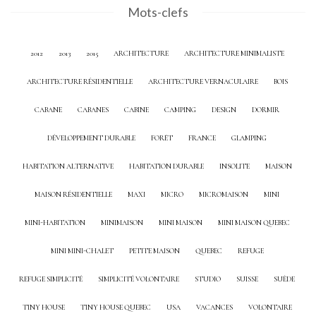
Mots-clefs
2012
2013
2015
ARCHITECTURE
ARCHITECTURE MINIMALISTE
ARCHITECTURE RÉSIDENTIELLE
ARCHITECTURE VERNACULAIRE
BOIS
CABANE
CABANES
CABINE
CAMPING
DESIGN
DORMIR
DÉVELOPPEMENT DURABLE
FORÊT
FRANCE
GLAMPING
HABITATION ALTERNATIVE
HABITATION DURABLE
INSOLITE
MAISON
MAISON RÉSIDENTIELLE
MAXI
MICRO
MICROMAISON
MINI
MINI-HABITATION
MINIMAISON
MINI MAISON
MINI MAISON QUEBEC
MINI MINI-CHALET
PETITE MAISON
QUEBEC
REFUGE
REFUGE SIMPLICITÉ
SIMPLICITÉ VOLONTAIRE
STUDIO
SUISSE
SUÈDE
TINY HOUSE
TINY HOUSE QUEBEC
USA
VACANCES
VOLONTAIRE