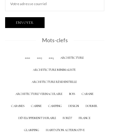
Mots-clefs
2012
2013
2015
ARCHITECTURE
ARCHITECTURE MINIMALISTE
ARCHITECTURE RÉSIDENTIELLE
ARCHITECTURE VERNACULAIRE
BOIS
CABANE
CABANES
CABINE
CAMPING
DESIGN
DORMIR
DÉVELOPPEMENT DURABLE
FORÊT
FRANCE
GLAMPING
HABITATION ALTERNATIVE