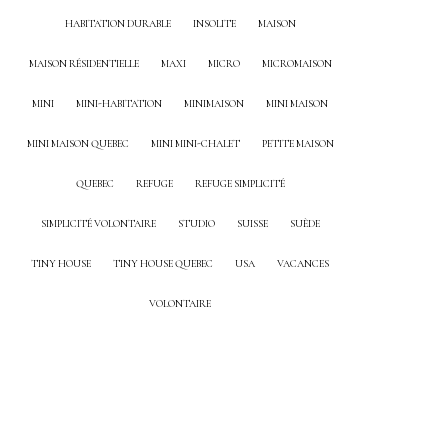
HABITATION DURABLE
INSOLITE
MAISON
MAISON RÉSIDENTIELLE
MAXI
MICRO
MICROMAISON
MINI
MINI-HABITATION
MINIMAISON
MINI MAISON
MINI MAISON QUEBEC
MINI MINI-CHALET
PETITE MAISON
QUEBEC
REFUGE
REFUGE SIMPLICITÉ
SIMPLICITÉ VOLONTAIRE
STUDIO
SUISSE
SUÈDE
TINY HOUSE
TINY HOUSE QUEBEC
USA
VACANCES
VOLONTAIRE