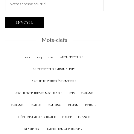
Mots-clefs
2012
2013
2015
ARCHITECTURE
ARCHITECTURE MINIMALISTE
ARCHITECTURE RÉSIDENTIELLE
ARCHITECTURE VERNACULAIRE
BOIS
CABANE
CABANES
CABINE
CAMPING
DESIGN
DORMIR
DÉVELOPPEMENT DURABLE
FORÊT
FRANCE
GLAMPING
HABITATION ALTERNATIVE