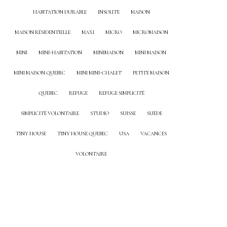
HABITATION DURABLE
INSOLITE
MAISON
MAISON RÉSIDENTIELLE
MAXI
MICRO
MICROMAISON
MINI
MINI-HABITATION
MINIMAISON
MINI MAISON
MINI MAISON QUEBEC
MINI MINI-CHALET
PETITE MAISON
QUEBEC
REFUGE
REFUGE SIMPLICITÉ
SIMPLICITÉ VOLONTAIRE
STUDIO
SUISSE
SUÈDE
TINY HOUSE
TINY HOUSE QUEBEC
USA
VACANCES
VOLONTAIRE