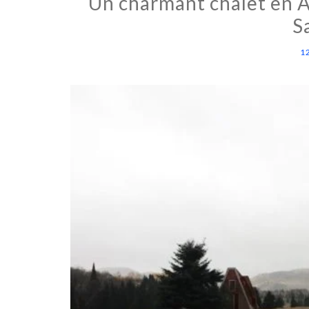
Un charmant chalet en A 
S
1