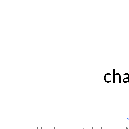
cha
I