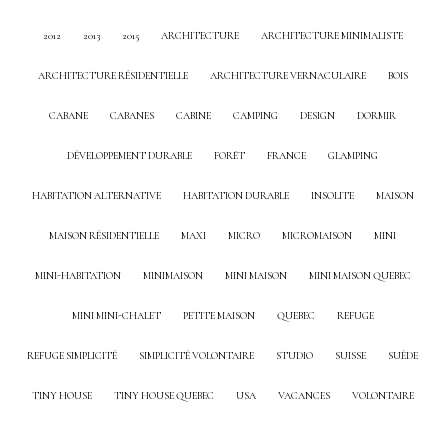
2012
2013
2015
ARCHITECTURE
ARCHITECTURE MINIMALISTE
ARCHITECTURE RÉSIDENTIELLE
ARCHITECTURE VERNACULAIRE
BOIS
CABANE
CABANES
CABINE
CAMPING
DESIGN
DORMIR
DÉVELOPPEMENT DURABLE
FORÊT
FRANCE
GLAMPING
HABITATION ALTERNATIVE
HABITATION DURABLE
INSOLITE
MAISON
MAISON RÉSIDENTIELLE
MAXI
MICRO
MICROMAISON
MINI
MINI-HABITATION
MINIMAISON
MINI MAISON
MINI MAISON QUEBEC
MINI MINI-CHALET
PETITE MAISON
QUEBEC
REFUGE
REFUGE SIMPLICITÉ
SIMPLICITÉ VOLONTAIRE
STUDIO
SUISSE
SUÈDE
TINY HOUSE
TINY HOUSE QUEBEC
USA
VACANCES
VOLONTAIRE