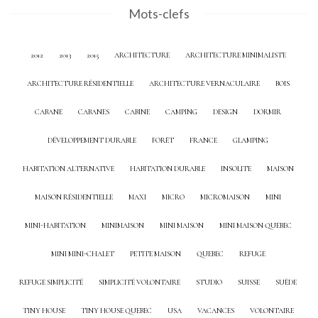
Mots-clefs
2012
2013
2015
ARCHITECTURE
ARCHITECTURE MINIMALISTE
ARCHITECTURE RÉSIDENTIELLE
ARCHITECTURE VERNACULAIRE
BOIS
CABANE
CABANES
CABINE
CAMPING
DESIGN
DORMIR
DÉVELOPPEMENT DURABLE
FORÊT
FRANCE
GLAMPING
HABITATION ALTERNATIVE
HABITATION DURABLE
INSOLITE
MAISON
MAISON RÉSIDENTIELLE
MAXI
MICRO
MICROMAISON
MINI
MINI-HABITATION
MINIMAISON
MINI MAISON
MINI MAISON QUEBEC
MINI MINI-CHALET
PETITE MAISON
QUEBEC
REFUGE
REFUGE SIMPLICITÉ
SIMPLICITÉ VOLONTAIRE
STUDIO
SUISSE
SUÈDE
TINY HOUSE
TINY HOUSE QUEBEC
USA
VACANCES
VOLONTAIRE