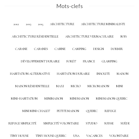
Mots-clefs
2012
2013
2015
ARCHITECTURE
ARCHITECTURE MINIMALISTE
ARCHITECTURE RÉSIDENTIELLE
ARCHITECTURE VERNACULAIRE
BOIS
CABANE
CABANES
CABINE
CAMPING
DESIGN
DORMIR
DÉVELOPPEMENT DURABLE
FORÊT
FRANCE
GLAMPING
HABITATION ALTERNATIVE
HABITATION DURABLE
INSOLITE
MAISON
MAISON RÉSIDENTIELLE
MAXI
MICRO
MICROMAISON
MINI
MINI-HABITATION
MINIMAISON
MINI MAISON
MINI MAISON QUEBEC
MINI MINI-CHALET
PETITE MAISON
QUEBEC
REFUGE
REFUGE SIMPLICITÉ
SIMPLICITÉ VOLONTAIRE
STUDIO
SUISSE
SUÈDE
TINY HOUSE
TINY HOUSE QUEBEC
USA
VACANCES
VOLONTAIRE