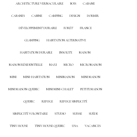
ARCHITECTURE VERNACULAIRE
BOIS
CABANE
CABANES
CABINE
CAMPING
DESIGN
DORMIR
DÉVELOPPEMENT DURABLE
FORÊT
FRANCE
GLAMPING
HABITATION ALTERNATIVE
HABITATION DURABLE
INSOLITE
MAISON
MAISON RÉSIDENTIELLE
MAXI
MICRO
MICROMAISON
MINI
MINI-HABITATION
MINIMAISON
MINI MAISON
MINI MAISON QUEBEC
MINI MINI-CHALET
PETITE MAISON
QUEBEC
REFUGE
REFUGE SIMPLICITÉ
SIMPLICITÉ VOLONTAIRE
STUDIO
SUISSE
SUÈDE
TINY HOUSE
TINY HOUSE QUEBEC
USA
VACANCES