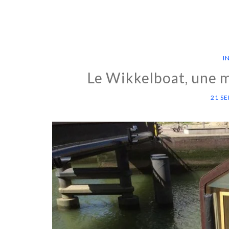
I
Le Wikkelboat, une m
21 S