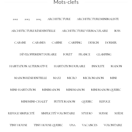
Mots-clefs
2012
2013
2015
ARCHITECTURE
ARCHITECTURE MINIMALISTE
ARCHITECTURE RÉSIDENTIELLE
ARCHITECTURE VERNACULAIRE
BOIS
CABANE
CABANES
CABINE
CAMPING
DESIGN
DORMIR
DÉVELOPPEMENT DURABLE
FORÊT
FRANCE
GLAMPING
HABITATION ALTERNATIVE
HABITATION DURABLE
INSOLITE
MAISON
MAISON RÉSIDENTIELLE
MAXI
MICRO
MICROMAISON
MINI
MINI-HABITATION
MINIMAISON
MINI MAISON
MINI MAISON QUEBEC
MINI MINI-CHALET
PETITE MAISON
QUEBEC
REFUGE
REFUGE SIMPLICITÉ
SIMPLICITÉ VOLONTAIRE
STUDIO
SUISSE
SUÈDE
TINY HOUSE
TINY HOUSE QUEBEC
USA
VACANCES
VOLONTAIRE