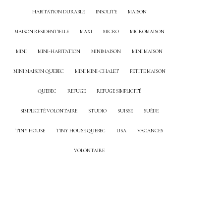
HABITATION DURABLE
INSOLITE
MAISON
MAISON RÉSIDENTIELLE
MAXI
MICRO
MICROMAISON
MINI
MINI-HABITATION
MINIMAISON
MINI MAISON
MINI MAISON QUEBEC
MINI MINI-CHALET
PETITE MAISON
QUEBEC
REFUGE
REFUGE SIMPLICITÉ
SIMPLICITÉ VOLONTAIRE
STUDIO
SUISSE
SUÈDE
TINY HOUSE
TINY HOUSE QUEBEC
USA
VACANCES
VOLONTAIRE