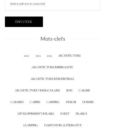
Mots-clefs
2012
2013
2015
ARCHITECTURE
ARCHITECTURE MINIMALISTE
ARCHITECTURE RÉSIDENTIELLE
ARCHITECTURE VERNACULAIRE
BOIS
CABANE
CABANES
CABINE
CAMPING
DESIGN
DORMIR
DÉVELOPPEMENT DURABLE
FORÊT
FRANCE
GLAMPING
HABITATION ALTERNATIVE