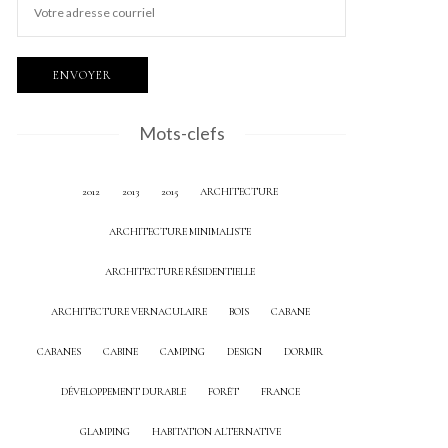
Mots-clefs
2012
2013
2015
ARCHITECTURE
ARCHITECTURE MINIMALISTE
ARCHITECTURE RÉSIDENTIELLE
ARCHITECTURE VERNACULAIRE
BOIS
CABANE
CABANES
CABINE
CAMPING
DESIGN
DORMIR
DÉVELOPPEMENT DURABLE
FORÊT
FRANCE
GLAMPING
HABITATION ALTERNATIVE