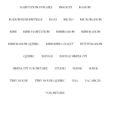
HABITATION DURABLE
INSOLITE
MAISON
MAISON RÉSIDENTIELLE
MAXI
MICRO
MICROMAISON
MINI
MINI-HABITATION
MINIMAISON
MINI MAISON
MINI MAISON QUEBEC
MINI MINI-CHALET
PETITE MAISON
QUEBEC
REFUGE
REFUGE SIMPLICITÉ
SIMPLICITÉ VOLONTAIRE
STUDIO
SUISSE
SUÈDE
TINY HOUSE
TINY HOUSE QUEBEC
USA
VACANCES
VOLONTAIRE