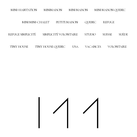
MINI-HABITATION
MINIMAISON
MINI MAISON
MINI MAISON QUEBEC
MINI MINI-CHALET
PETITE MAISON
QUEBEC
REFUGE
REFUGE SIMPLICITÉ
SIMPLICITÉ VOLONTAIRE
STUDIO
SUISSE
SUÈDE
TINY HOUSE
TINY HOUSE QUEBEC
USA
VACANCES
VOLONTAIRE