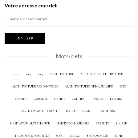
Votre adresse courriel:
Mots-clefs
2012
2013
2015
ARCHITECTURE
ARCHITECTURE MINIMALISTE
ARCHITECTURE RÉSIDENTIELLE
ARCHITECTURE VERNACULAIRE
BOIS
CABANE
CABANES
CABINE
CAMPING
DESIGN
DORMIR
DÉVELOPPEMENT DURABLE
FORÊT
FRANCE
GLAMPING
HABITATION ALTERNATIVE
HABITATION DURABLE
INSOLITE
MAISON
MAISON RÉSIDENTIELLE
MAXI
MICRO
MICROMAISON
MINI