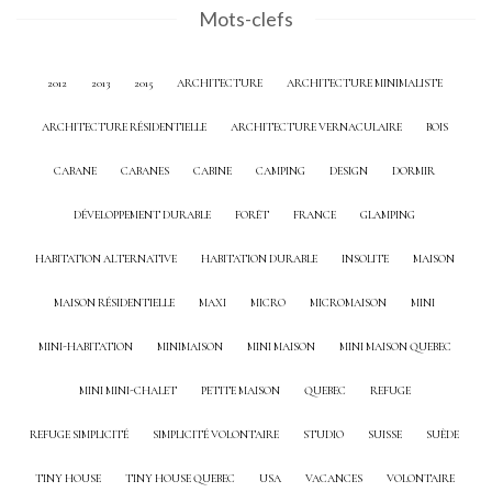
Mots-clefs
2012
2013
2015
ARCHITECTURE
ARCHITECTURE MINIMALISTE
ARCHITECTURE RÉSIDENTIELLE
ARCHITECTURE VERNACULAIRE
BOIS
CABANE
CABANES
CABINE
CAMPING
DESIGN
DORMIR
DÉVELOPPEMENT DURABLE
FORÊT
FRANCE
GLAMPING
HABITATION ALTERNATIVE
HABITATION DURABLE
INSOLITE
MAISON
MAISON RÉSIDENTIELLE
MAXI
MICRO
MICROMAISON
MINI
MINI-HABITATION
MINIMAISON
MINI MAISON
MINI MAISON QUEBEC
MINI MINI-CHALET
PETITE MAISON
QUEBEC
REFUGE
REFUGE SIMPLICITÉ
SIMPLICITÉ VOLONTAIRE
STUDIO
SUISSE
SUÈDE
TINY HOUSE
TINY HOUSE QUEBEC
USA
VACANCES
VOLONTAIRE