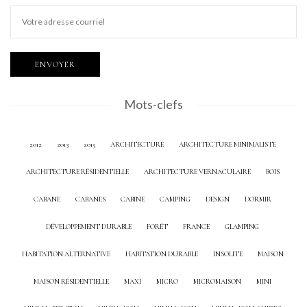
Mots-clefs
2012
2013
2015
ARCHITECTURE
ARCHITECTURE MINIMALISTE
ARCHITECTURE RÉSIDENTIELLE
ARCHITECTURE VERNACULAIRE
BOIS
CABANE
CABANES
CABINE
CAMPING
DESIGN
DORMIR
DÉVELOPPEMENT DURABLE
FORÊT
FRANCE
GLAMPING
HABITATION ALTERNATIVE
HABITATION DURABLE
INSOLITE
MAISON
MAISON RÉSIDENTIELLE
MAXI
MICRO
MICROMAISON
MINI