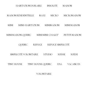
HABITATION DURABLE
INSOLITE
MAISON
MAISON RÉSIDENTIELLE
MAXI
MICRO
MICROMAISON
MINI
MINI-HABITATION
MINIMAISON
MINI MAISON
MINI MAISON QUEBEC
MINI MINI-CHALET
PETITE MAISON
QUEBEC
REFUGE
REFUGE SIMPLICITÉ
SIMPLICITÉ VOLONTAIRE
STUDIO
SUISSE
SUÈDE
TINY HOUSE
TINY HOUSE QUEBEC
USA
VACANCES
VOLONTAIRE