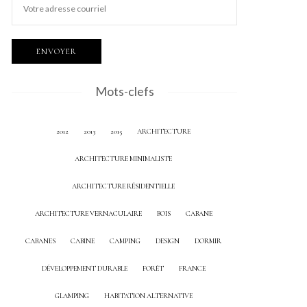
Mots-clefs
2012
2013
2015
ARCHITECTURE
ARCHITECTURE MINIMALISTE
ARCHITECTURE RÉSIDENTIELLE
ARCHITECTURE VERNACULAIRE
BOIS
CABANE
CABANES
CABINE
CAMPING
DESIGN
DORMIR
DÉVELOPPEMENT DURABLE
FORÊT
FRANCE
GLAMPING
HABITATION ALTERNATIVE