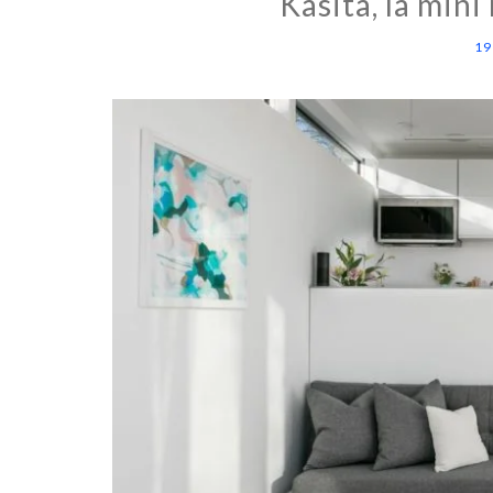
Kasita, la mini
19