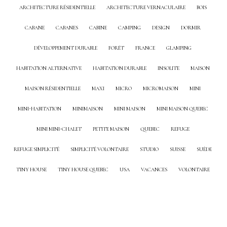
ARCHITECTURE RÉSIDENTIELLE
ARCHITECTURE VERNACULAIRE
BOIS
CABANE
CABANES
CABINE
CAMPING
DESIGN
DORMIR
DÉVELOPPEMENT DURABLE
FORÊT
FRANCE
GLAMPING
HABITATION ALTERNATIVE
HABITATION DURABLE
INSOLITE
MAISON
MAISON RÉSIDENTIELLE
MAXI
MICRO
MICROMAISON
MINI
MINI-HABITATION
MINIMAISON
MINI MAISON
MINI MAISON QUEBEC
MINI MINI-CHALET
PETITE MAISON
QUEBEC
REFUGE
REFUGE SIMPLICITÉ
SIMPLICITÉ VOLONTAIRE
STUDIO
SUISSE
SUÈDE
TINY HOUSE
TINY HOUSE QUEBEC
USA
VACANCES
VOLONTAIRE