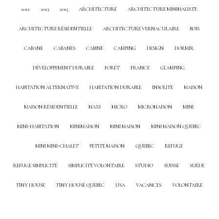
2012
2013
2015
ARCHITECTURE
ARCHITECTURE MINIMALISTE
ARCHITECTURE RÉSIDENTIELLE
ARCHITECTURE VERNACULAIRE
BOIS
CABANE
CABANES
CABINE
CAMPING
DESIGN
DORMIR
DÉVELOPPEMENT DURABLE
FORÊT
FRANCE
GLAMPING
HABITATION ALTERNATIVE
HABITATION DURABLE
INSOLITE
MAISON
MAISON RÉSIDENTIELLE
MAXI
MICRO
MICROMAISON
MINI
MINI-HABITATION
MINIMAISON
MINI MAISON
MINI MAISON QUEBEC
MINI MINI-CHALET
PETITE MAISON
QUEBEC
REFUGE
REFUGE SIMPLICITÉ
SIMPLICITÉ VOLONTAIRE
STUDIO
SUISSE
SUÈDE
TINY HOUSE
TINY HOUSE QUEBEC
USA
VACANCES
VOLONTAIRE