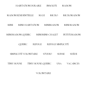
HABITATION DURABLE
INSOLITE
MAISON
MAISON RÉSIDENTIELLE
MAXI
MICRO
MICROMAISON
MINI
MINI-HABITATION
MINIMAISON
MINI MAISON
MINI MAISON QUEBEC
MINI MINI-CHALET
PETITE MAISON
QUEBEC
REFUGE
REFUGE SIMPLICITÉ
SIMPLICITÉ VOLONTAIRE
STUDIO
SUISSE
SUÈDE
TINY HOUSE
TINY HOUSE QUEBEC
USA
VACANCES
VOLONTAIRE