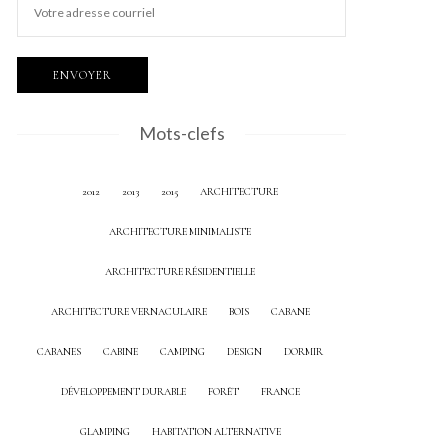
Mots-clefs
2012
2013
2015
ARCHITECTURE
ARCHITECTURE MINIMALISTE
ARCHITECTURE RÉSIDENTIELLE
ARCHITECTURE VERNACULAIRE
BOIS
CABANE
CABANES
CABINE
CAMPING
DESIGN
DORMIR
DÉVELOPPEMENT DURABLE
FORÊT
FRANCE
GLAMPING
HABITATION ALTERNATIVE