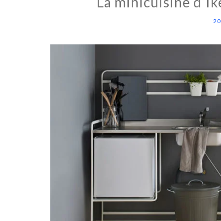
La minicuisine d’Ik
20