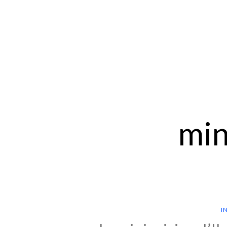
min
I