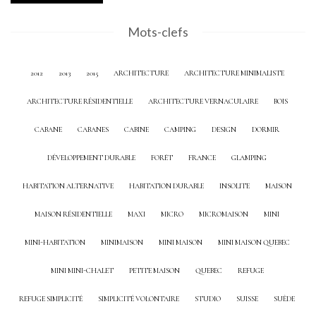
Mots-clefs
2012
2013
2015
ARCHITECTURE
ARCHITECTURE MINIMALISTE
ARCHITECTURE RÉSIDENTIELLE
ARCHITECTURE VERNACULAIRE
BOIS
CABANE
CABANES
CABINE
CAMPING
DESIGN
DORMIR
DÉVELOPPEMENT DURABLE
FORÊT
FRANCE
GLAMPING
HABITATION ALTERNATIVE
HABITATION DURABLE
INSOLITE
MAISON
MAISON RÉSIDENTIELLE
MAXI
MICRO
MICROMAISON
MINI
MINI-HABITATION
MINIMAISON
MINI MAISON
MINI MAISON QUEBEC
MINI MINI-CHALET
PETITE MAISON
QUEBEC
REFUGE
REFUGE SIMPLICITÉ
SIMPLICITÉ VOLONTAIRE
STUDIO
SUISSE
SUÈDE