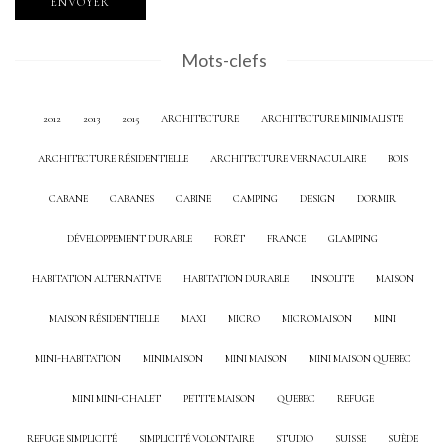
Mots-clefs
2012
2013
2015
ARCHITECTURE
ARCHITECTURE MINIMALISTE
ARCHITECTURE RÉSIDENTIELLE
ARCHITECTURE VERNACULAIRE
BOIS
CABANE
CABANES
CABINE
CAMPING
DESIGN
DORMIR
DÉVELOPPEMENT DURABLE
FORÊT
FRANCE
GLAMPING
HABITATION ALTERNATIVE
HABITATION DURABLE
INSOLITE
MAISON
MAISON RÉSIDENTIELLE
MAXI
MICRO
MICROMAISON
MINI
MINI-HABITATION
MINIMAISON
MINI MAISON
MINI MAISON QUEBEC
MINI MINI-CHALET
PETITE MAISON
QUEBEC
REFUGE
REFUGE SIMPLICITÉ
SIMPLICITÉ VOLONTAIRE
STUDIO
SUISSE
SUÈDE