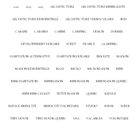
2012
2013
2015
ARCHITECTURE
ARCHITECTURE MINIMALISTE
ARCHITECTURE RÉSIDENTIELLE
ARCHITECTURE VERNACULAIRE
BOIS
CABANE
CABANES
CABINE
CAMPING
DESIGN
DORMIR
DÉVELOPPEMENT DURABLE
FORÊT
FRANCE
GLAMPING
HABITATION ALTERNATIVE
HABITATION DURABLE
INSOLITE
MAISON
MAISON RÉSIDENTIELLE
MAXI
MICRO
MICROMAISON
MINI
MINI-HABITATION
MINIMAISON
MINI MAISON
MINI MAISON QUEBEC
MINI MINI-CHALET
PETITE MAISON
QUEBEC
REFUGE
REFUGE SIMPLICITÉ
SIMPLICITÉ VOLONTAIRE
STUDIO
SUISSE
SUÈDE
TINY HOUSE
TINY HOUSE QUEBEC
USA
VACANCES
VOLONTAIRE