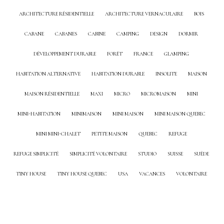
ARCHITECTURE RÉSIDENTIELLE
ARCHITECTURE VERNACULAIRE
BOIS
CABANE
CABANES
CABINE
CAMPING
DESIGN
DORMIR
DÉVELOPPEMENT DURABLE
FORÊT
FRANCE
GLAMPING
HABITATION ALTERNATIVE
HABITATION DURABLE
INSOLITE
MAISON
MAISON RÉSIDENTIELLE
MAXI
MICRO
MICROMAISON
MINI
MINI-HABITATION
MINIMAISON
MINI MAISON
MINI MAISON QUEBEC
MINI MINI-CHALET
PETITE MAISON
QUEBEC
REFUGE
REFUGE SIMPLICITÉ
SIMPLICITÉ VOLONTAIRE
STUDIO
SUISSE
SUÈDE
TINY HOUSE
TINY HOUSE QUEBEC
USA
VACANCES
VOLONTAIRE