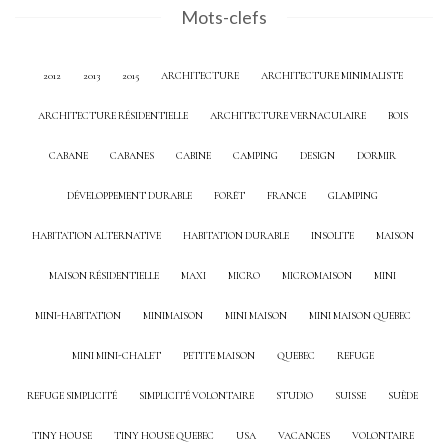
Mots-clefs
2012
2013
2015
ARCHITECTURE
ARCHITECTURE MINIMALISTE
ARCHITECTURE RÉSIDENTIELLE
ARCHITECTURE VERNACULAIRE
BOIS
CABANE
CABANES
CABINE
CAMPING
DESIGN
DORMIR
DÉVELOPPEMENT DURABLE
FORÊT
FRANCE
GLAMPING
HABITATION ALTERNATIVE
HABITATION DURABLE
INSOLITE
MAISON
MAISON RÉSIDENTIELLE
MAXI
MICRO
MICROMAISON
MINI
MINI-HABITATION
MINIMAISON
MINI MAISON
MINI MAISON QUEBEC
MINI MINI-CHALET
PETITE MAISON
QUEBEC
REFUGE
REFUGE SIMPLICITÉ
SIMPLICITÉ VOLONTAIRE
STUDIO
SUISSE
SUÈDE
TINY HOUSE
TINY HOUSE QUEBEC
USA
VACANCES
VOLONTAIRE