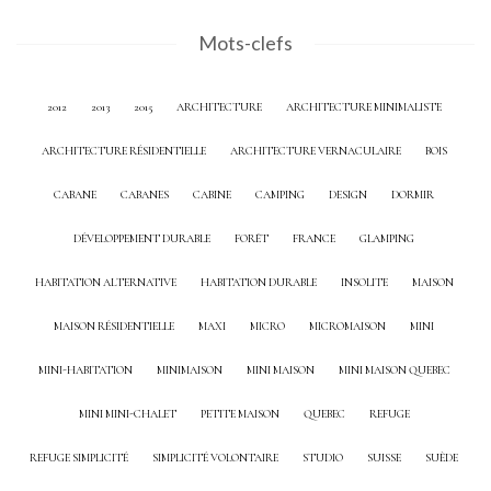
Mots-clefs
2012
2013
2015
ARCHITECTURE
ARCHITECTURE MINIMALISTE
ARCHITECTURE RÉSIDENTIELLE
ARCHITECTURE VERNACULAIRE
BOIS
CABANE
CABANES
CABINE
CAMPING
DESIGN
DORMIR
DÉVELOPPEMENT DURABLE
FORÊT
FRANCE
GLAMPING
HABITATION ALTERNATIVE
HABITATION DURABLE
INSOLITE
MAISON
MAISON RÉSIDENTIELLE
MAXI
MICRO
MICROMAISON
MINI
MINI-HABITATION
MINIMAISON
MINI MAISON
MINI MAISON QUEBEC
MINI MINI-CHALET
PETITE MAISON
QUEBEC
REFUGE
REFUGE SIMPLICITÉ
SIMPLICITÉ VOLONTAIRE
STUDIO
SUISSE
SUÈDE