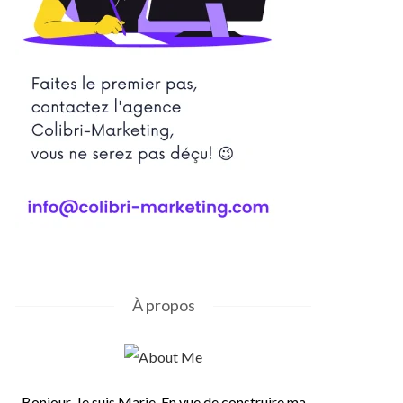
À propos
Bonjour, Je suis Marie. En vue de construire ma