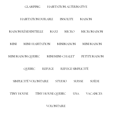
GLAMPING
HABITATION ALTERNATIVE
HABITATION DURABLE
INSOLITE
MAISON
MAISON RÉSIDENTIELLE
MAXI
MICRO
MICROMAISON
MINI
MINI-HABITATION
MINIMAISON
MINI MAISON
MINI MAISON QUEBEC
MINI MINI-CHALET
PETITE MAISON
QUEBEC
REFUGE
REFUGE SIMPLICITÉ
SIMPLICITÉ VOLONTAIRE
STUDIO
SUISSE
SUÈDE
TINY HOUSE
TINY HOUSE QUEBEC
USA
VACANCES
VOLONTAIRE