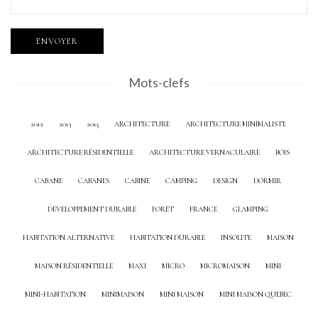
Mots-clefs
2012
2013
2015
ARCHITECTURE
ARCHITECTURE MINIMALISTE
ARCHITECTURE RÉSIDENTIELLE
ARCHITECTURE VERNACULAIRE
BOIS
CABANE
CABANES
CABINE
CAMPING
DESIGN
DORMIR
DÉVELOPPEMENT DURABLE
FORÊT
FRANCE
GLAMPING
HABITATION ALTERNATIVE
HABITATION DURABLE
INSOLITE
MAISON
MAISON RÉSIDENTIELLE
MAXI
MICRO
MICROMAISON
MINI
MINI-HABITATION
MINIMAISON
MINI MAISON
MINI MAISON QUEBEC