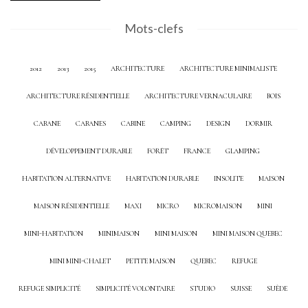
Mots-clefs
2012
2013
2015
ARCHITECTURE
ARCHITECTURE MINIMALISTE
ARCHITECTURE RÉSIDENTIELLE
ARCHITECTURE VERNACULAIRE
BOIS
CABANE
CABANES
CABINE
CAMPING
DESIGN
DORMIR
DÉVELOPPEMENT DURABLE
FORÊT
FRANCE
GLAMPING
HABITATION ALTERNATIVE
HABITATION DURABLE
INSOLITE
MAISON
MAISON RÉSIDENTIELLE
MAXI
MICRO
MICROMAISON
MINI
MINI-HABITATION
MINIMAISON
MINI MAISON
MINI MAISON QUEBEC
MINI MINI-CHALET
PETITE MAISON
QUEBEC
REFUGE
REFUGE SIMPLICITÉ
SIMPLICITÉ VOLONTAIRE
STUDIO
SUISSE
SUÈDE