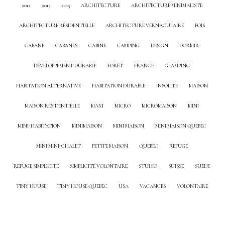
2012
2013
2015
ARCHITECTURE
ARCHITECTURE MINIMALISTE
ARCHITECTURE RÉSIDENTIELLE
ARCHITECTURE VERNACULAIRE
BOIS
CABANE
CABANES
CABINE
CAMPING
DESIGN
DORMIR
DÉVELOPPEMENT DURABLE
FORÊT
FRANCE
GLAMPING
HABITATION ALTERNATIVE
HABITATION DURABLE
INSOLITE
MAISON
MAISON RÉSIDENTIELLE
MAXI
MICRO
MICROMAISON
MINI
MINI-HABITATION
MINIMAISON
MINI MAISON
MINI MAISON QUEBEC
MINI MINI-CHALET
PETITE MAISON
QUEBEC
REFUGE
REFUGE SIMPLICITÉ
SIMPLICITÉ VOLONTAIRE
STUDIO
SUISSE
SUÈDE
TINY HOUSE
TINY HOUSE QUEBEC
USA
VACANCES
VOLONTAIRE