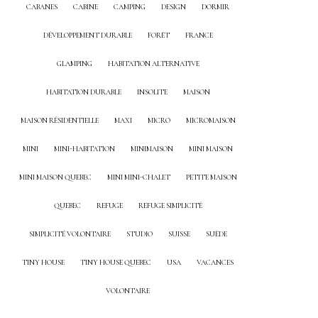
CABANES
CABINE
CAMPING
DESIGN
DORMIR
DÉVELOPPEMENT DURABLE
FORÊT
FRANCE
GLAMPING
HABITATION ALTERNATIVE
HABITATION DURABLE
INSOLITE
MAISON
MAISON RÉSIDENTIELLE
MAXI
MICRO
MICROMAISON
MINI
MINI-HABITATION
MINIMAISON
MINI MAISON
MINI MAISON QUEBEC
MINI MINI-CHALET
PETITE MAISON
QUEBEC
REFUGE
REFUGE SIMPLICITÉ
SIMPLICITÉ VOLONTAIRE
STUDIO
SUISSE
SUÈDE
TINY HOUSE
TINY HOUSE QUEBEC
USA
VACANCES
VOLONTAIRE