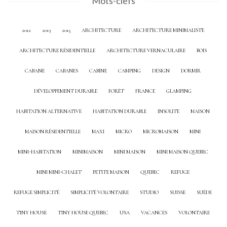
Mots-clefs
2012
2013
2015
ARCHITECTURE
ARCHITECTURE MINIMALISTE
ARCHITECTURE RÉSIDENTIELLE
ARCHITECTURE VERNACULAIRE
BOIS
CABANE
CABANES
CABINE
CAMPING
DESIGN
DORMIR
DÉVELOPPEMENT DURABLE
FORÊT
FRANCE
GLAMPING
HABITATION ALTERNATIVE
HABITATION DURABLE
INSOLITE
MAISON
MAISON RÉSIDENTIELLE
MAXI
MICRO
MICROMAISON
MINI
MINI-HABITATION
MINIMAISON
MINI MAISON
MINI MAISON QUEBEC
MINI MINI-CHALET
PETITE MAISON
QUEBEC
REFUGE
REFUGE SIMPLICITÉ
SIMPLICITÉ VOLONTAIRE
STUDIO
SUISSE
SUÈDE
TINY HOUSE
TINY HOUSE QUEBEC
USA
VACANCES
VOLONTAIRE