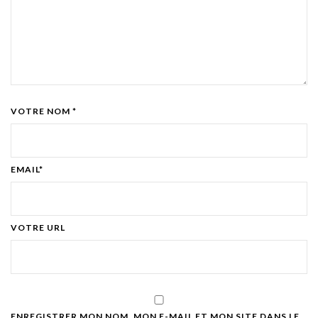
VOTRE NOM *
EMAIL*
VOTRE URL
ENREGISTRER MON NOM, MON E-MAIL ET MON SITE DANS LE