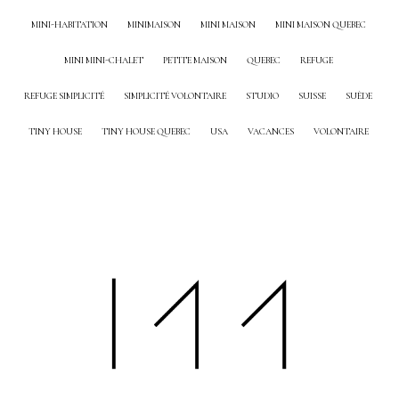
MINI-HABITATION
MINIMAISON
MINI MAISON
MINI MAISON QUEBEC
MINI MINI-CHALET
PETITE MAISON
QUEBEC
REFUGE
REFUGE SIMPLICITÉ
SIMPLICITÉ VOLONTAIRE
STUDIO
SUISSE
SUÈDE
TINY HOUSE
TINY HOUSE QUEBEC
USA
VACANCES
VOLONTAIRE