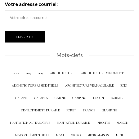
Votre adresse courriel:
Mots-clefs
2012
2013
2015
ARCHITECTURE
ARCHITECTURE MINIMALISTE
ARCHITECTURE RÉSIDENTIELLE
ARCHITECTURE VERNACULAIRE
BOIS
CABANE
CABANES
CABINE
CAMPING
DESIGN
DORMIR
DÉVELOPPEMENT DURABLE
FORÊT
FRANCE
GLAMPING
HABITATION ALTERNATIVE
HABITATION DURABLE
INSOLITE
MAISON
MAISON RÉSIDENTIELLE
MAXI
MICRO
MICROMAISON
MINI