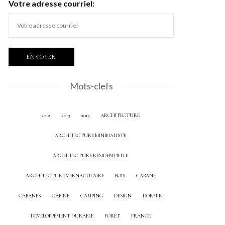
Votre adresse courriel:
Mots-clefs
2012
2013
2015
ARCHITECTURE
ARCHITECTURE MINIMALISTE
ARCHITECTURE RÉSIDENTIELLE
ARCHITECTURE VERNACULAIRE
BOIS
CABANE
CABANES
CABINE
CAMPING
DESIGN
DORMIR
DÉVELOPPEMENT DURABLE
FORÊT
FRANCE