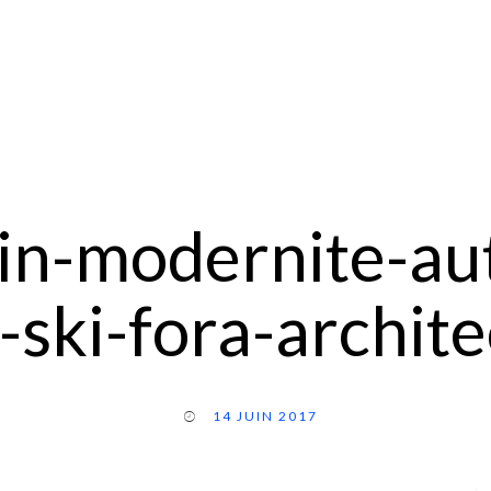
pin-modernite-aut
ski-fora-archit
14 JUIN 2017