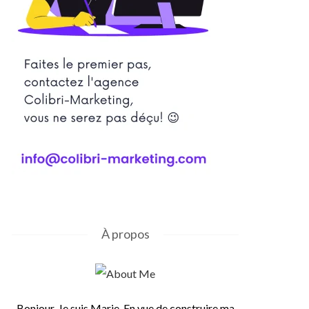
À propos
Bonjour, Je suis Marie. En vue de construire ma