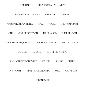
GLAMPING
HABITATION ALTERNATIVE
HABITATION DURABLE
INSOLITE
MAISON
MAISON RÉSIDENTIELLE
MAXI
MICRO
MICROMAISON
MINI
MINI-HABITATION
MINIMAISON
MINI MAISON
MINI MAISON QUEBEC
MINI MINI-CHALET
PETITE MAISON
QUEBEC
REFUGE
REFUGE SIMPLICITÉ
SIMPLICITÉ VOLONTAIRE
STUDIO
SUISSE
SUÈDE
TINY HOUSE
TINY HOUSE QUEBEC
USA
VACANCES
VOLONTAIRE