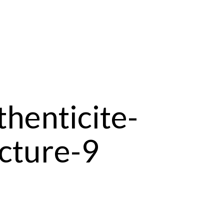
henticite-
ecture-9