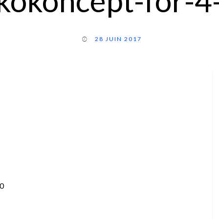
kokoncept-for-4
28 JUIN 2017
-0