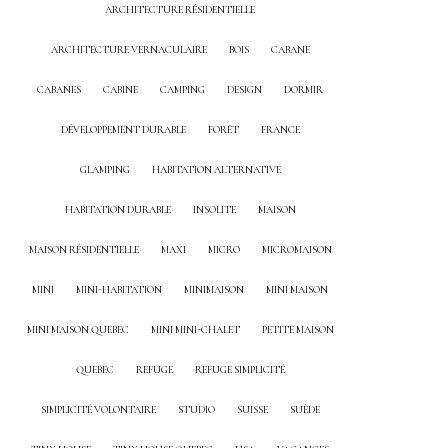
ARCHITECTURE RÉSIDENTIELLE
ARCHITECTURE VERNACULAIRE
BOIS
CABANE
CABANES
CABINE
CAMPING
DESIGN
DORMIR
DÉVELOPPEMENT DURABLE
FORÊT
FRANCE
GLAMPING
HABITATION ALTERNATIVE
HABITATION DURABLE
INSOLITE
MAISON
MAISON RÉSIDENTIELLE
MAXI
MICRO
MICROMAISON
MINI
MINI-HABITATION
MINIMAISON
MINI MAISON
MINI MAISON QUEBEC
MINI MINI-CHALET
PETITE MAISON
QUEBEC
REFUGE
REFUGE SIMPLICITÉ
SIMPLICITÉ VOLONTAIRE
STUDIO
SUISSE
SUÈDE