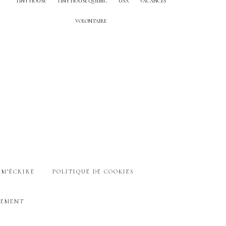
TINY HOUSE
TINY HOUSE QUEBEC
USA
VACANCES
VOLONTAIRE
M’ÉCRIRE
POLITIQUE DE COOKIES
SEMENT